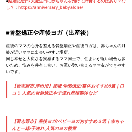
●
結婚記念日/夫誕生日に赤ちゃんを預けて外食するのはあり？な
し？
：
https://anniversary_babyalone/
■骨盤矯正や産後ヨガ（出産後）
産後のママの心身を整える骨盤矯正や産後ヨガは、赤ちゃんの月
齢が近いママに出会いやすい場所。
同じ幸せと大変さを実感するママ同士で、住まいが近い場合も多
いため、悩みを共有し合い、お互い労い合えるママ友ができやす
いです。
【習志野市,津田沼】産後 骨盤矯正/整体おすすめ8選｜口
コミ 人気の骨盤矯正や子連れ産後整体など
【習志野市】産後ヨガ/ベビーヨガおすすめ３選｜赤ちゃ
んと一緒/子連れ 人気のヨガ教室