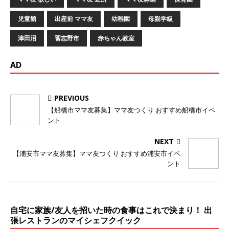
児童館
出産前 ママ友
幼稚園
母親学級
津田沼
習志野市
赤ちゃん教室
AD
PREVIOUS
【船橋市ママ友募集】ママ友つくり おすすめ船橋市イベ
ント
NEXT
【浦安市ママ友募集】ママ友つくり おすすめ浦安市イベ
ント
自宅に家族/友人を招いた時の食事はこれで決まり！ 出
張レストランのマイシェフクイック