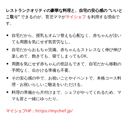
レストランクオリティの豪華な料理と、自宅の安心感の “いいと
こ取り”
できるのが、育児ママが
マイシェフ
を利用する理由で
す。
自宅だから、授乳もオムツ替えも心配なく、赤ちゃんが泣い
ても周囲を気にせず気苦労なし。
自宅だからおもちゃ完備。赤ちゃんもストレスなく伸び伸び
楽しめて、飽きても、寝てしまってもOK。
周囲を気にせず赤ちゃんの世話もできて、自宅だから移動の
手間なく、出かける準備も不要。
その安心感の中で、お祝いごとやイベントで、本格コース料
理・お祝いらしいご馳走をいただける。
料理の準備から片付けまで、シェフがやってくれるため、マ
マも皆と一緒にゆったり。
マイシェフHP
：
https://mychef.jp/