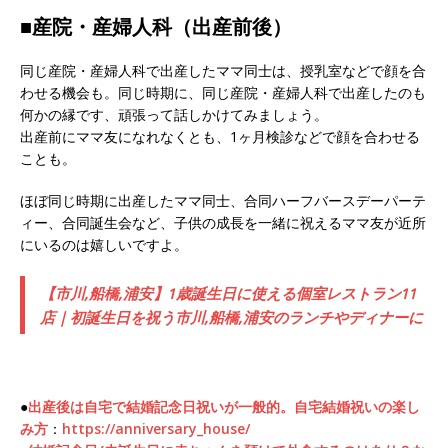
■産院・産婦人科（出産前後）
同じ産院・産婦人科で出産したママ同士は、授乳室などで顔を合
わせる機会も。同じ時期に、同じ産院・産婦人科で出産したのも
何かの縁です、頑張って話しかけてみましょう。
出産前にママ友になれなくとも、1ヶ月検診などで顔を合わせる
ことも。
ほぼ同じ時期に出産したママ同士、合同ハーフバースデーパーテ
ィー、合同誕生会など、子供の成長を一緒に祝えるママ友が近所
にいるのは嬉しいですよ。
【市川,船橋,浦安】1歳誕生日に使える個室レストラン11
店｜初誕生日を祝う市川,船橋,浦安のランチやディナーに
●
出産後は自宅で結婚記念日祝いが一般的。自宅結婚祝いの楽し
み
方
：
https://anniversary_house/