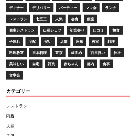
ディナー
デリバリー
パーティー
ママ会
ランチ
レストラン
七五三
人気
会食
個室
個室レストラン
出張シェフ
初宮参り
口コミ
和食
子連れ
宅配
安い
店舗
座敷
教室
料理
料理教室
日本料理
東京
歯固め
百日祝い
神社
美味しい
自宅
評判
赤ちゃん
都内
食事
食事会
カテゴリー
レストラン
両親
夫婦
子供