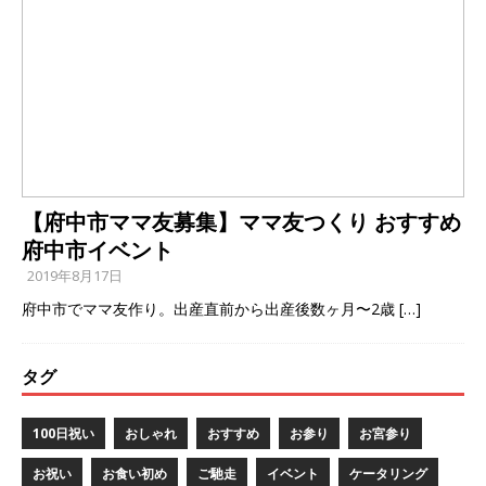
【府中市ママ友募集】ママ友つくり おすすめ
府中市イベント
2019年8月17日
府中市でママ友作り。出産直前から出産後数ヶ月〜2歳
[…]
タグ
100日祝い
おしゃれ
おすすめ
お参り
お宮参り
お祝い
お食い初め
ご馳走
イベント
ケータリング