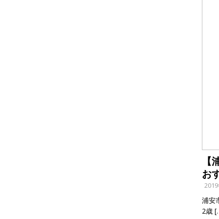
【
お
201
浦安
2歳
[