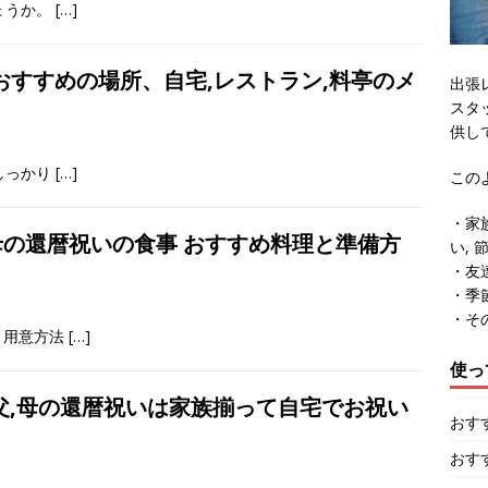
ょうか。
[…]
すすめの場所、自宅,レストラン,料亭のメ
出張
スタ
供し
しっかり
[…]
この
・家
母の還暦祝いの食事 おすすめ料理と準備方
い, 
・友達
・季節
・そ
・用意方法
[…]
使っ
父,母の還暦祝いは家族揃って自宅でお祝い
おす
おす