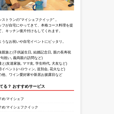
レストランの”マイシェフクイック” 。
ッフが自宅にやってきて、本格コース料理を提
て、キッチン後片付けもしてくれます。
ようなお祝いや自宅イベントにピッタリ。
族親族と(子供誕生日, 結婚記念日, 親の長寿祝
節句祝い, 義両親の訪問など)
と(友達家族, ママ友, 学生時代, 犬友など)
イベント(ハロウィン, 送別会, 花火など)
の他、ワイン愛好家や新居お披露目など
てる？ おすすめサービス
すめ:マイシェフ
すめ:マイシェフクイック