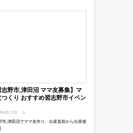
習志野市,津田沼 ママ友募集】マ
友つくり おすすめ習志野市イベン
9年8月17日
0
野市,津田沼でママ友作り。出産直前から出産後
]