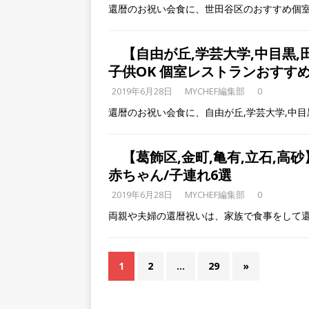
還暦のお祝い会食に、世田谷区のおすすめ個
【自由が丘,学芸大学,中目黒
子供OK 個室レストランおすすめ
2019年6月28日
MYCHEF編集部
0
還暦のお祝い会食に、自由が丘,学芸大学,中目
【葛飾区,金町,亀有,立石,
赤ちゃん/子連れ6選
2019年6月28日
MYCHEF編集部
0
両親や夫婦の還暦祝いは、家族で食事をして
1
2
…
29
»