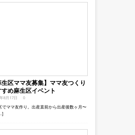
麻生区ママ友募集】ママ友つくり
すすめ麻生区イベント
9年8月17日
0
区でママ友作り。出産直前から出産後数ヶ月〜
…]