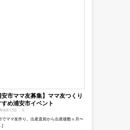
浦安市ママ友募集】ママ友つくり
すすめ浦安市イベント
9年8月17日
0
市でママ友作り。出産直前から出産後数ヶ月〜
…]