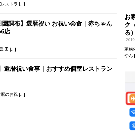
室レストラ
[…]
お
,田園調布】還暦祝い お祝い会食｜赤ちゃん
ク
6店
る
201
家族
黒,田
[…]
やん
高砂】還暦祝い食事｜おすすめ個室レストラン
還暦のお祝
[…]