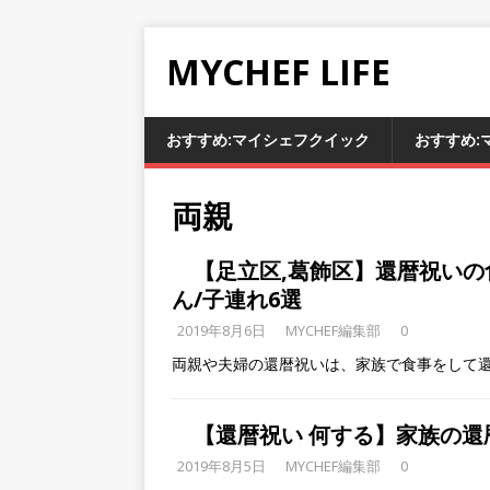
MYCHEF LIFE
おすすめ:マイシェフクイック
おすすめ:
両親
【足立区,葛飾区】還暦祝いの
ん/子連れ6選
2019年8月6日
MYCHEF編集部
0
両親や夫婦の還暦祝いは、家族で食事をして
【還暦祝い 何する】家族の還
2019年8月5日
MYCHEF編集部
0