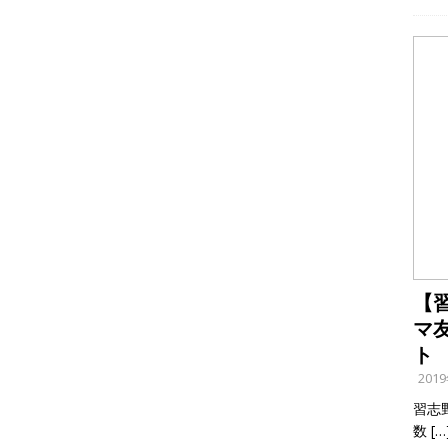
【
マ
ト
201
習志
数
[…