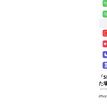
「S
た
201
iPh