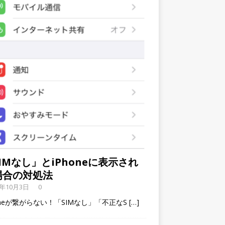
IMなし」とiPhoneに表示され
場合の対処法
9年10月3日
0
oneが繋がらない！「SIMなし」「不正なS
[…]