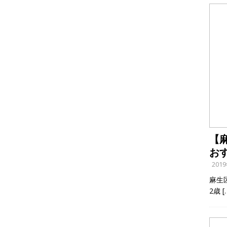
【
お
201
麻生
2歳
[